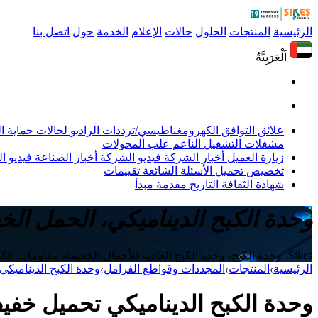
الرئيسية
المنتجات
الحلول
حالات
الإعلام
الخدمة
حول
اتصل بنا
اَلْعَرَبِيَّةُ
علائق التوافق الكهرومغناطيسي/ترددات الراديو
لحالات حماية 
مشغلات التشغيل الناعم
علب المحولات
زيارة العميل
أخبار الشركة
فيديو الشركة
أخبار الصناعة
فيديو ال
تخصيص
تحميل
الأسئلة الشائعة
تقييمات
شهادة
الثقافة
التاريخ
مقدمة
مبدأ
وحدة الكبح الديناميكي، الحمل الخ
Sikes، وحدة الكبح، وحدة الكبح العادية للأحمال الخفيفة، مقاومات الكبح الديناميكي، وحدة الكبح الديناميكي، وحدة مقاومة الكبح
الرئيسية
›
المنتجات
›
المجددات وقواطع الفرامل
›
وحدة الكبح الديناميكي
وحدة الكبح الديناميكي تحميل خفيف 200 أمبير، 132 كيل