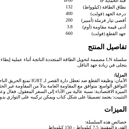
IP00
فئة الحماية IP
132
نطاق الطاقة (كيلوواط)
400
درجة الجهد (فولت)
200
أقصى تيار فرملة (أمبير)
3.8
أدنى قيمة مقاومة (أوم)
660
جهد القطع (فولت)
تفاصيل المنتج
سلسلة LN مصممة لتحويل الطاقة المتجددة الناتجة أثناء عملي
يتجلى في زيادة جهد الناقل.
المزايا:
الأمان: وظيفة القطع ضد تعطل دارة القصر لـ IGBT تمنع الحريق الناجم عن تعطل المقاوم بعد التشغيل الزائد.
التوافق الواسع: متوافق مع المقاومة العامة بدلاً من المقاومة غير الحثية إذا كان التصميم
الميزة الاقتصادية: نسبة عالية من الأداء إلى السعر المعقول. فعال و
التثبيت: يعتمد تصميمًا على شكل كتاب ويمكن تركيبه على التوازي بدون فراغات. يو
الميزات
خصائص هذه السلسلة:
القدرة المقننة: 7.5 كيلوواط – 150 كيلوواط