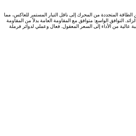
تدفق الطاقة المتجددة من المحرك إلى ناقل التيار المستمر للعاكس، مما
 الحريق الناجم عن تعطل المقاوم بعد التشغيل الزائد. التوافق الواسع: متوافق مع المقاومة العامة بدلاً من المقاومة
التيار المستمر 630 فولت إلى التيار المستمر 760 فولت. الميزة الاقتصادية: نسبة عالية من الأداء إلى السعر المعقول. فعال وعملي لدوائر فرملة