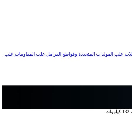
لات
علب المولدات المتجددة وقواطع الفرامل
علب المقاومات
علب