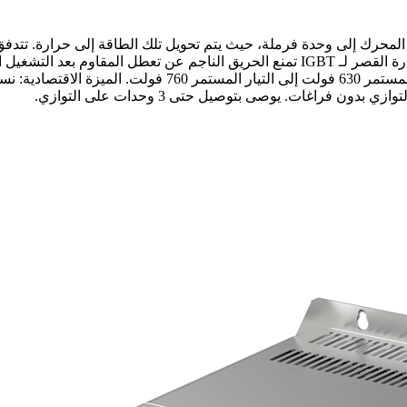
ة إبطاء المحرك إلى وحدة فرملة، حيث يتم تحويل تلك الطاقة إلى حرارة. ت
يتجلى في زيادة جهد الناقل. المزايا: الأمان: وظيفة القطع ضد تعطل دارة القصر لـ IGBT تمنع
غير الحثية إذا كان التصميم خاصًا. جهد القطع قابل للتعديل من 
فراغات. يوصى بتوصيل حتى 3 وحدات على التوازي.