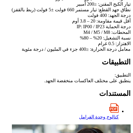
تيار الكبح المقنن: ≤200 أمبير
نطاق جهد القطع: تيار مستمر 660 فولت ±5 فولت (ربط بالقفز)
درجة الجهد: 400 فولت
أقل قيمة مقاومة: 20 – 3.8 أوم
درجة الحماية IP: IP00 / IP23
المحطات: M4 / M5 / M8
نسبة التشغيل: 20% – 80%
الاهتزاز: 0.5 غرام
معامل درجة الحرارة: ≤400 جزء في المليون / درجة مئوية
التطبيقات
التطبيق:
ينطبق على مختلف العاكسات منخفضة الجهد.
المستندات
كتالوج وحدة الفرامل