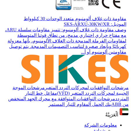
مقاومة ذات غلاف ألومنيوم متعدد الوحدات 30 كيلوواط
الموديل: SKS-ARXU-30KW/XR
وصف مقاومة ذات غلاف ألومنيوم: تتميز مقاومات سلسلة ARU،
مع مفتاح حراري اختياري مدمج، من نطاق قوتنا المتوسطة
لمقاومات الفرملة المدمجة ذات الغلاف الألومنيوم، بأنها معزولة
كهربائيًا وبأبعاد صغيرة لتناسب التصميمات المدمجة. يتم توصيل
مقاومتين ألومنيوم أو أ...
مرشحات التوافقيات لمحركات التردد المتغير
مرشحات الموجة
الجيبية لمحركات التردد المتغير (VFD)
مفاعل خط التيار
المتردد
مرشحات التوافقيات المتوافقة مع محرك الجهد المنخفض
من ABB
بنك الحمل المقاوم للتيار المستمر
اَلْعَرَبِيَّةُ
معلومات الشركة
شهادة