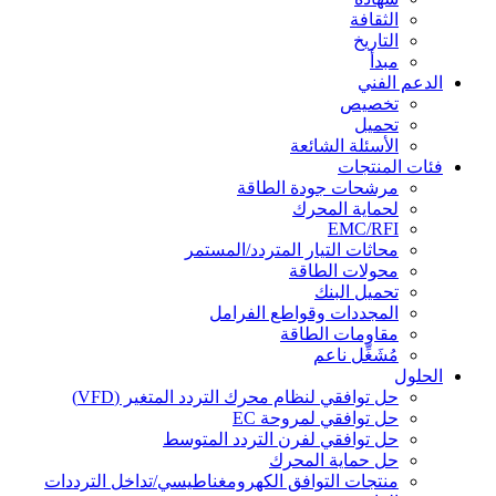
الثقافة
التاريخ
مبدأ
الدعم الفني
تخصيص
تحميل
الأسئلة الشائعة
فئات المنتجات
مرشحات جودة الطاقة
لحماية المحرك
EMC/RFI
محاثات التيار المتردد/المستمر
محولات الطاقة
تحميل البنك
المجددات وقواطع الفرامل
مقاومات الطاقة
مُشَغِّل ناعم
الحلول
حل توافقي لنظام محرك التردد المتغير (VFD)
حل توافقي لمروحة EC
حل توافقي لفرن التردد المتوسط
حل حماية المحرك
منتجات التوافق الكهرومغناطيسي/تداخل الترددات