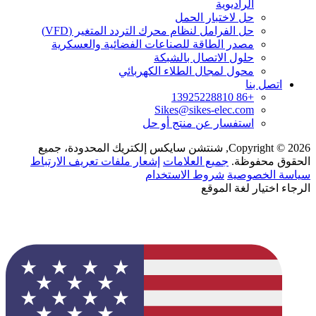
الراديوية
حل لاختبار الحمل
حل الفرامل لنظام محرك التردد المتغير (VFD)
مصدر الطاقة للصناعات الفضائية والعسكرية
حلول الاتصال بالشبكة
محول لمجال الطلاء الكهربائي
اتصل بنا
+86 13925228810
Sikes@sikes-elec.com
استفسار عن منتج أو حل
Copyright © 2026, شنتشن سايكس إلكتريك المحدودة، جميع
الحقوق محفوظة.
جميع العلامات
إشعار ملفات تعريف الارتباط
سياسة الخصوصية
شروط الاستخدام
الرجاء اختيار لغة الموقع