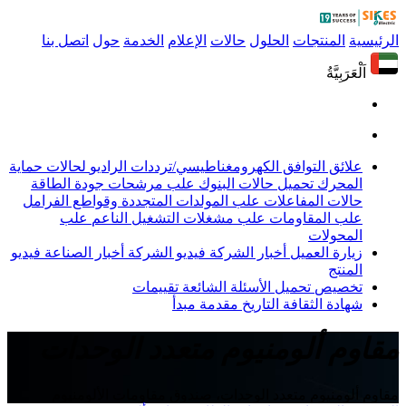
الرئيسية
المنتجات
الحلول
حالات
الإعلام
الخدمة
حول
اتصل بنا
اَلْعَرَبِيَّةُ
علائق التوافق الكهرومغناطيسي/ترددات الراديو
لحالات حماية
المحرك
تحميل حالات البنوك
علب مرشحات جودة الطاقة
حالات المفاعلات
علب المولدات المتجددة وقواطع الفرامل
علب المقاومات
علب مشغلات التشغيل الناعم
علب
المحولات
زيارة العميل
أخبار الشركة
فيديو الشركة
أخبار الصناعة
فيديو
المنتج
تخصيص
تحميل
الأسئلة الشائعة
تقييمات
شهادة
الثقافة
التاريخ
مقدمة
مبدأ
مقاوم ألومنيوم متعدد الوحدات
مقاوم ألومنيوم متعدد الوحدات، صندوق مقاومات الألومنيوم