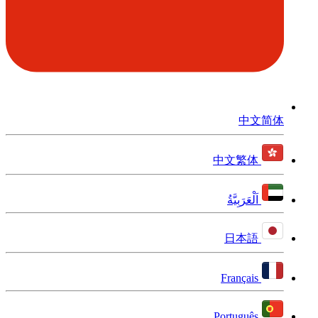
中文简体
中文繁体
اَلْعَرَبِيَّةُ
日本語
Français
Português