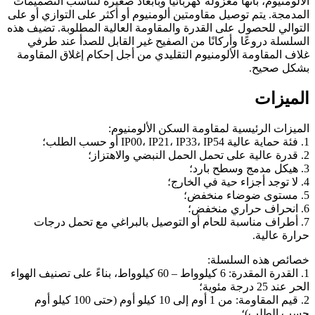
الألومنيوم، بأنها معزولة كهربائيًا وبأبعاد صغيرة لتناسب التصميمات
المدمجة. يتم توصيل مقاومتين ألومنيوم أو أكثر على التوازي أو على
التوالي للحصول على القدرة والمقاومة العالية المطلوبة. تضيف هذه
السلسلة دروعًا وأركانًا من الصفيح غير القابل للصدأ عند طرفي
غلاف المقاومة الألومنيوم التقليدي من أجل إحكام إغلاق المقاومة
بشكل صحيح.
الميزات
الميزات الرئيسية لمقاومة السكن الألومنيوم:
1. فئة حماية عالية IP00، IP21، IP33، IP54 أو حسب الطلب؛
2. قدرة عالية على تحمل الحمل النبضي والاهتزاز؛
3. هيكل مدمج وسطح بارد؛
4. لا توجد أجزاء حية في الخارج؛
5. مستوى ضوضاء منخفض؛
6. انحراف حراري منخفض؛
7. أطراف مناسبة للحام أو التوصيل بالبراغي مع تحمل درجات
حرارة عالية.
خصائص هذه السلسلة:
1. القدرة المقدرة: 6 كيلوواط – 60 كيلوواط، بناءً على تصنيف الهواء
الحر عند 25 درجة مئوية؛
2. قيم المقاومة: من 1 أوم إلى 10 كيلو أوم (حتى 100 كيلو أوم
حسب الطلب)؛