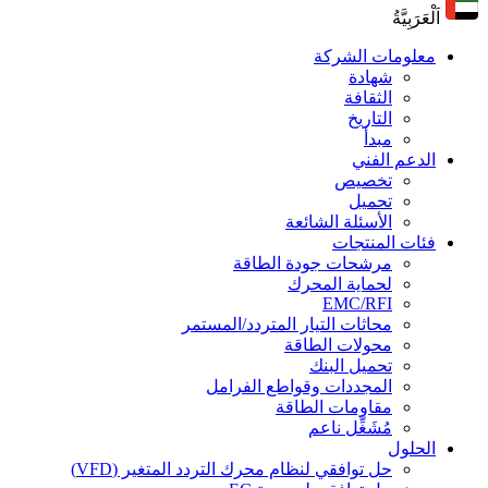
اَلْعَرَبِيَّةُ
معلومات الشركة
شهادة
الثقافة
التاريخ
مبدأ
الدعم الفني
تخصيص
تحميل
الأسئلة الشائعة
فئات المنتجات
مرشحات جودة الطاقة
لحماية المحرك
EMC/RFI
محاثات التيار المتردد/المستمر
محولات الطاقة
تحميل البنك
المجددات وقواطع الفرامل
مقاومات الطاقة
مُشَغِّل ناعم
الحلول
حل توافقي لنظام محرك التردد المتغير (VFD)