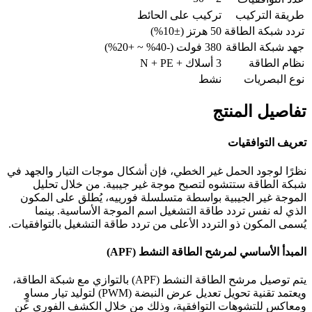
طريقة التركيب
تركيب على الحائط
تردد شبكة الطاقة
50 هرتز (±10%)
جهد شبكة الطاقة
380 فولت (-40% ~ +20%)
نظام الطاقة
3 أسلاك + N + PE
نوع البصريات
نشط
تفاصيل المنتج
تعريف التوافقيات
نظرًا لوجود الحمل غير الخطي، فإن أشكال موجات التيار والجهد في
شبكة الطاقة ستتشوه لتصبح موجة غير جيبية. من خلال تحليل
الموجة غير الجيبية بواسطة متسلسلة فورييه، يُطلق على المكون
الذي له نفس تردد طاقة التشغيل اسم الموجة الأساسية. بينما
يُسمى المكون ذو التردد الأعلى من تردد طاقة التشغيل بالتوافقيات.
المبدأ الأساسي لمرشح الطاقة النشط (APF)
يتم توصيل مرشح الطاقة النشط (APF) بالتوازي مع شبكة الطاقة،
ويعتمد تقنية تحويل تعديل عرض النبضة (PWM) لتوليد تيار مساوٍ
ومعاكس للتشوهات التوافقية، وذلك من خلال الكشف الفوري عن