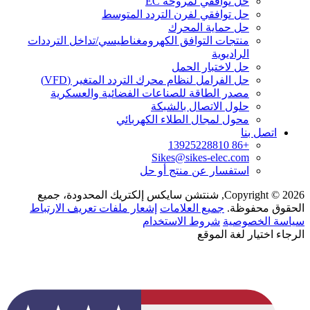
حل توافقي لمروحة EC
حل توافقي لفرن التردد المتوسط
حل حماية المحرك
منتجات التوافق الكهرومغناطيسي/تداخل الترددات
الراديوية
حل لاختبار الحمل
حل الفرامل لنظام محرك التردد المتغير (VFD)
مصدر الطاقة للصناعات الفضائية والعسكرية
حلول الاتصال بالشبكة
محول لمجال الطلاء الكهربائي
اتصل بنا
+86 13925228810
Sikes@sikes-elec.com
استفسار عن منتج أو حل
Copyright © 2026, شنتشن سايكس إلكتريك المحدودة، جميع
الحقوق محفوظة.
جميع العلامات
إشعار ملفات تعريف الارتباط
سياسة الخصوصية
شروط الاستخدام
الرجاء اختيار لغة الموقع