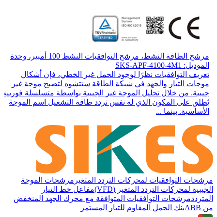
مرشح الطاقة النشط، مرشح التوافقيات النشط 100 أمبير، وحدة
الموديل: SKS-APF-4100-4M1
تعريف التوافقيات نظرًا لوجود الحمل غير الخطي، فإن أشكال
موجات التيار والجهد في شبكة الطاقة ستتشوه لتصبح موجة غير
جيبية. من خلال تحليل الموجة غير الجيبية بواسطة متسلسلة فورييه،
يُطلق على المكون الذي له نفس تردد طاقة التشغيل اسم الموجة
الأساسية. بينما ...
مرشحات التوافقيات لمحركات التردد المتغير
مرشحات الموجة
الجيبية لمحركات التردد المتغير (VFD)
مفاعل خط التيار
المتردد
مرشحات التوافقيات المتوافقة مع محرك الجهد المنخفض
من ABB
بنك الحمل المقاوم للتيار المستمر