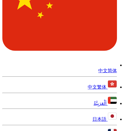
中文简体
中文繁体
اَلْعَرَبِيَّةُ
日本語