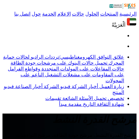
الرئيسية
المنتجات
الحلول
حالات
الإعلام
الخدمة
حول
اتصل بنا
اَلْعَرَبِيَّةُ
علائق التوافق الكهرومغناطيسي/ترددات الراديو
لحالات حماية
المحرك
تحميل حالات البنوك
علب مرشحات جودة الطاقة
حالات المفاعلات
علب المولدات المتجددة وقواطع الفرامل
علب المقاومات
علب مشغلات التشغيل الناعم
علب
المحولات
زيارة العميل
أخبار الشركة
فيديو الشركة
أخبار الصناعة
فيديو
المنتج
تخصيص
تحميل
الأسئلة الشائعة
تقييمات
شهادة
الثقافة
التاريخ
مقدمة
مبدأ
مرشح القدرة النشط
مرشح القدرة النشط، مرشح جودة الطاقة، مرشح التوافقيات