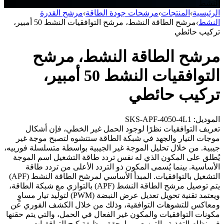
النشط
الرئيسية
›
المنتجات
›
مرشحات جودة الطاقة
›
مرشح القدرة
النشط
›
مرشح الطاقة النشط، مرشح التوافقيات النشط 50 أمبير،
تركيب حائطي
مرشح الطاقة النشط، مرشح
التوافقيات النشط 50 أمبير،
تركيب حائطي
الموديل: SKS-APF-4050-4L1
تعريف التوافقيات نظرًا لوجود الحمل غير الخطي، فإن أشكال
موجات التيار والجهد في شبكة الطاقة ستتشوه لتصبح موجة غير
جيبية. من خلال تحليل الموجة غير الجيبية بواسطة متسلسلة فورييه،
يُطلق على المكون الذي له نفس تردد طاقة التشغيل اسم الموجة
الأساسية. بينما يُسمى المكون ذو التردد الأعلى من تردد طاقة
التشغيل بالتوافقيات. المبدأ الأساسي لمرشح الطاقة النشط (APF)
يتم توصيل مرشح الطاقة النشط (APF) بالتوازي مع شبكة الطاقة،
ويعتمد تقنية تحويل تعديل عرض النبضة (PWM) لتوليد تيار مساوٍ
ومعاكس للتشوهات التوافقية، وذلك من خلال الكشف الفوري عن
مكونات التوافقيات والمكون غير الفعال في الحمل، والتي يتم حقنها
في نظام التغذية والتوزيع، مما يحقق وظيفة كبح التوافقيات