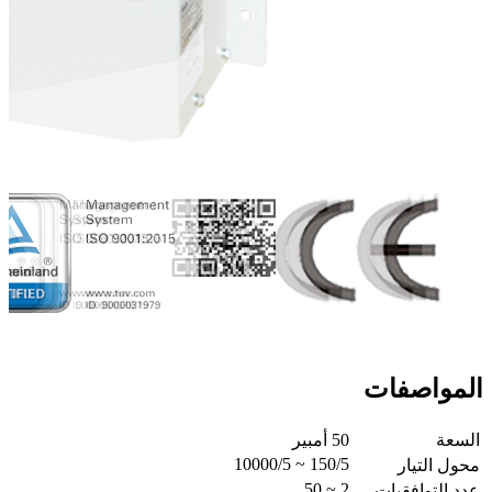
المواصفات
السعة
50 أمبير
150/5 ~ 10000/5
محول التيار
2 ~ 50
عدد التوافقيات