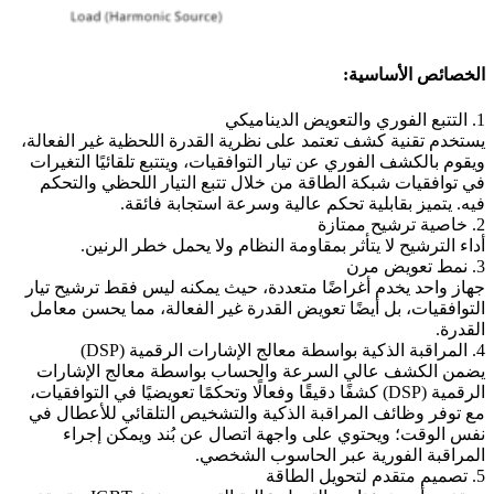
الخصائص الأساسية:
1. التتبع الفوري والتعويض الديناميكي
يستخدم تقنية كشف تعتمد على نظرية القدرة اللحظية غير الفعالة،
ويقوم بالكشف الفوري عن تيار التوافقيات، ويتتبع تلقائيًا التغيرات
في توافقيات شبكة الطاقة من خلال تتبع التيار اللحظي والتحكم
فيه. يتميز بقابلية تحكم عالية وسرعة استجابة فائقة.
2. خاصية ترشيح ممتازة
أداء الترشيح لا يتأثر بمقاومة النظام ولا يحمل خطر الرنين.
3. نمط تعويض مرن
جهاز واحد يخدم أغراضًا متعددة، حيث يمكنه ليس فقط ترشيح تيار
التوافقيات، بل أيضًا تعويض القدرة غير الفعالة، مما يحسن معامل
القدرة.
4. المراقبة الذكية بواسطة معالج الإشارات الرقمية (DSP)
يضمن الكشف عالي السرعة والحساب بواسطة معالج الإشارات
الرقمية (DSP) كشفًا دقيقًا وفعالًا وتحكمًا تعويضيًا في التوافقيات،
مع توفر وظائف المراقبة الذكية والتشخيص التلقائي للأعطال في
نفس الوقت؛ ويحتوي على واجهة اتصال عن بُند ويمكن إجراء
المراقبة الفورية عبر الحاسوب الشخصي.
5. تصميم متقدم لتحويل الطاقة