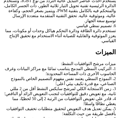
يستخدم أحدث عناصر التبديل عالية التردد من نوع IGBT، وتستخدم
الدائرة الرئيسية تقنية تحويل التيار ثلاثية الطور، ذات الجسر الكامل،
والمتحكم فيه بالكامل بتقنية PWM، ويتميز بصغر الحجم، وكفاءة
عالية، وموثوقية عالية. تحقق التقنية المتقدمة متعددة الإرسال
توسيع سعة الجهاز.
6. تصميم نمطي قياسي
تستخدم دائرة الطاقة ودائرة التحكم هياكل وحدات أو مكونات، مما
يعزز الموثوقية والقابلية للصيانة أثناء الاستخدام مع تحقيق الإنتاج
القياسي.
الميزات
ميزات مرشح التوافقيات النشط:
1، التركيب النمطي المدمج يتناسب تمامًا مع مراكز البيانات وغرف
الحاسوب الأخرى ذات المساحة المحدودة؛
2، النموذج النمطي يعتمد نفس مفهوم التصميم الخاص بالنموذج
الصناعي، مع قدرة تكيف بيئي أعلى؛
3، زمن الاستجابة الكلي لمرشح سايكس النشط أقل من 2 مللي
ثانية، مع تعويض دقيق للتوافقيات لتجنب التعويض الزائد أو الناقص؛
4، قادر على تعويض التوافقيات من الرتبة 2 إلى 50 لحظيًا، مما
يغطي نطاقًا واسعًا؛
5، يمكن تعديل هدف التعويض لتحقيق متطلبات تخفيف التوافقيات
بأفضل طريقة من حيث التكلفة؛