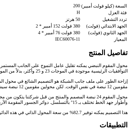
200
السعة (كيلو فولت أمبير)
H
فئة العزل
تردد التشغيل
50 هرتز
الجهد الابتدائي (فولت)
380 فولت 152 أمبير * 2
الجهد الثانوي (فولت)
380 فولت 76 أمبير * 4
IEC60076-11
المعيار
تفاصيل المنتج
محول المقوم النبضي يمكنه تقليل عامل التموج على الجانب المستمر لو
التوافقيات الرئيسية موجودة في الموجات 23 و 25 وأكثر، بدلاً من الموجات 5 و 7 السابقة. هذا التصميم سيحسن بشكل كبير تأثير توافقيات الجانب الثانوي على جانب الشبكة.
مقومين 12 نبضة في نفس الوقت. لكن محولين مقومين 12 نبضة سيشغلان مساحة أكبر، ويزيدان التكلفة أكثر، وهكذا.
وأطوار جهد الخط تختلف بـ 15° بالتسلسل. دوائر الجسور المقومة الأربع متصلة على التوازي عبر مفاعلات بين الأطوار لإخراج جهد مستمر 24 نبضة.
هذا التصميم يمكنه توفير 82.7% من سعة المحول الذاتي في هذه الدائرة. لذا يمكن تقليل حجم المقوم بشكل كبير. مزاياها تكون بارزة بشكل خاص عند الحاجة إلى تقويم عالي الطاقة.
التطبيقات