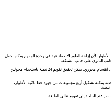
الأطوار. لأن إزاحة الطور الاصطناعية في وحدة المقوم يمكنها جعل
إزاحة الطور على ملف جانب الشبكة هو التصميم الشائع في محول المقوم. عموماً، لمحول مقوم 12 نبضة يكون للملفات منخفضة الجهد هيكل انقسام محوري. يمكن تحقيق تقويم 24 نبضة باستخدام محولين
ين من ملفات المقوم الذاتي 12 نبضة على التوازي، ونواة حديد واحدة. يمكنه تشكيل أربع مجموعات من جهود خط ثلاثية الأطوار،