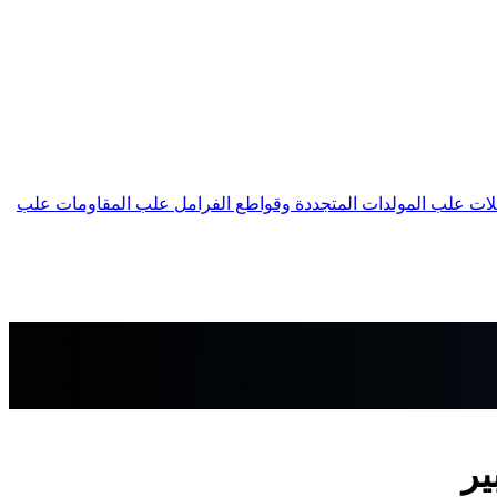
لات
علب المولدات المتجددة وقواطع الفرامل
علب المقاومات
علب