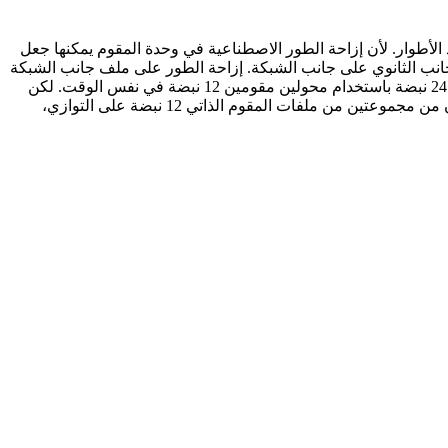
الأطوار. لأن إزاحة الطور الاصطناعية في وحدة المقوم يمكنها جعل
التصميم سيحسن بشكل كبير تأثير توافقيات الجانب الثانوي على جانب الشبكة. إزاحة الطور على ملف جانب الشبكة
هو التصميم الشائع في محول المقوم. عموماً، لمحول مقوم 12 نبضة يكون للملفات منخفضة الجهد هيكل انقسام محوري. يمكن تحقيق تقويم 24 نبضة باستخدام محولين مقومين 12 نبضة في نفس الوقت. لكن
محولين مقومين 12 نبضة سيشغلان مساحة أكبر، ويزيدان التكلفة أكثر، وهكذا. محول المقوم 24 نبضة المصمم والمنتج من قبل شركتنا يتكون من مجموعتين من ملفات المقوم الذاتي 12 نبضة على التوازي،