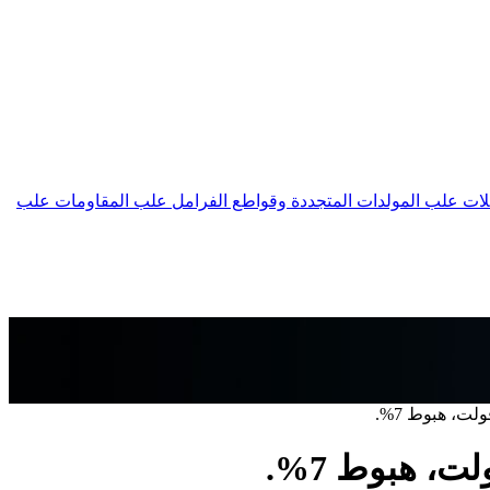
لات
علب المولدات المتجددة وقواطع الفرامل
علب المقاومات
علب