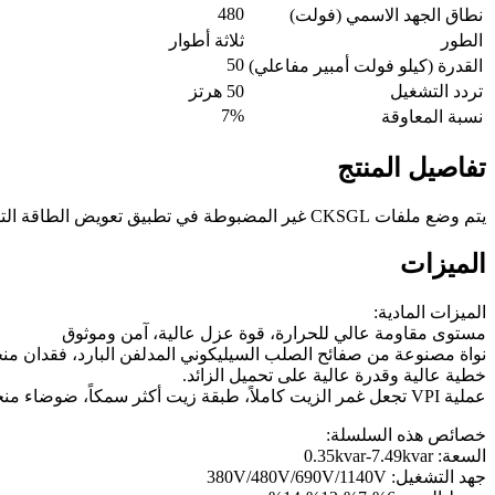
480
نطاق الجهد الاسمي (فولت)
الطور
ثلاثة أطوار
50
القدرة (كيلو فولت أمبير مفاعلي)
تردد التشغيل
50 هرتز
7%
نسبة المعاوقة
تفاصيل المنتج
يتم وضع ملفات CKSGL غير المضبوطة في تطبيق تعويض الطاقة التفاعلية وتستخدم لمنع حدوث الرنين المتوازي وتضخيم تيار التوافقيات.
الميزات
الميزات المادية:
مستوى مقاومة عالي للحرارة، قوة عزل عالية، آمن وموثوق
نواة مصنوعة من صفائح الصلب السيليكوني المدلفن البارد، فقدان منخ
خطية عالية وقدرة عالية على تحميل الزائد.
عملية VPI تجعل غمر الزيت كاملاً، طبقة زيت أكثر سمكاً، ضوضاء منخفضة ومقاومة للتآكل.
خصائص هذه السلسلة:
السعة: 0.35kvar-7.49kvar
جهد التشغيل: 380V/480V/690V/1140V