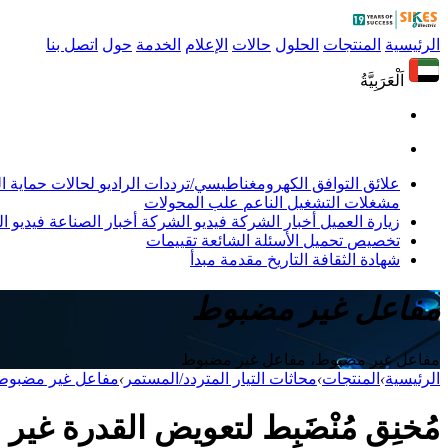
الرئيسية
المنتجات
الحلول
حالات
الإعلام
الخدمة
حول
اتصل بنا
اَلْعَرَبِيَّةُ
علائق التوافق الكهرومغناطيسي/ترددات الراديو
لحالات حماية 
مشغلات التشغيل الناعم
علب المحولات
زيارة العميل
أخبار الشركة
فيديو الشركة
أخبار الصناعة
فيديو ال
تخصيص
تحميل
الأسئلة الشائعة
تقييمات
شهادة
الثقافة
التاريخ
مقدمة
مبدأ
مفاعل غير مضبوط
مفاعل غير مضبوط، مفاعل غير مضبوط
الرئيسية
›
المنتجات
›
محاثات التيار المتردد/المستمر
›
مفاعل غير مضبوط
مُخنِق مُنْضَبِط لتعويض القدرة غير الفعالة، 50 كيلو فولت أمبير، 480