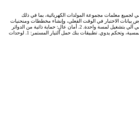
سي لجميع معلمات مجموعة المولدات الكهربائية، بما في ذلك
عرض بيانات الاختبار في الوقت الفعلي، وإنشاء مخططات ومنحنيات
وتقارير اختبار ومشاريع اختبار لمعدات توليد الطاقة عالية القدرة. مزايا بنك حمل التيار المستمر: 1. موثوقية تحكم عالية الكفاءة: تحكم حاسوبي آلي بتشغيل لمسة واحدة. 2. أمان عالٍ: حماية ذاتية من الدوائر
القصيرة، وحجم منخفض، ودرجة حرارة عالية. 3. أداء موثوق: قابل للاستخدام المستمر طوال اليوم. 4. أنماط تحكم متعددة: حاسوبي، شاشة لمسية، وتحكم يدوي. تطبيقات بنك حمل التيار المستمر: 1. لوحدات