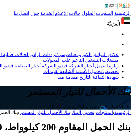
الرئيسية
المنتجات
الحلول
حالات
الإعلام
الخدمة
حول
اتصل بنا
اَلْعَرَبِيَّةُ
علائق التوافق الكهرومغناطيسي/ترددات الراديو
لحالات حماية 
مشغلات التشغيل الناعم
علب المحولات
زيارة العميل
أخبار الشركة
فيديو الشركة
أخبار الصناعة
فيديو ال
تخصيص
تحميل
الأسئلة الشائعة
تقييمات
شهادة
الثقافة
التاريخ
مقدمة
مبدأ
بنك الأحمال للتيار المستمر
بنك الأحمال المستمر، سايكس، بنك الأحمال
الرئيسية
›
المنتجات
›
تحميل البنك
›
بنك الأحمال للتيار المستمر
›
بنك الحمل المقاوم 200 كيلوواط، 450 
بنك الحمل المقاوم 200 كيلوواط، 450 فولت تيار مستمر، 750 فولت تيار مستمر