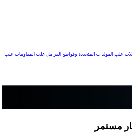
لات
علب المولدات المتجددة وقواطع الفرامل
علب المقاومات
علب