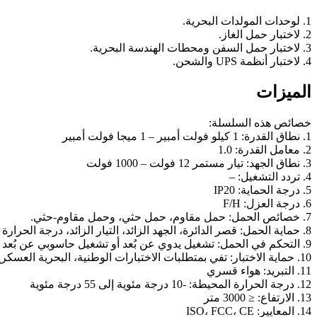
1. لوحدات المولدات البحرية.
2. لاختبار حمل الغاز.
3. لاختبار حمل السفن ومحطات الهندسة البحرية.
4. لاختبار أنظمة UPS والشحن.
الميزات
خصائص هذه السلسلة:
1. نطاق القدرة: 1 كيلو فولت أمبير – 1 ميجا فولت أمبير
2. معامل القدرة: 1.0
3. نطاق الجهد: تيار مستمر 12 فولت – 1000 فولت
4. تردد التشغيل: –
5. درجة الحماية: IP20
6. درجة العزل: F/H
7. خصائص الحمل: حمل مقاوم، حمل حثي، وحمل مقاوم-حثي.
8. حماية الحمل: قصر الدائرة، الجهد الزائد، التيار الزائد، درجة الحرارة المرتفعة، أدنى تدفق هواء.
9. التحكم في الحمل: تشغيل يدوي عن بُعد أو تشغيل حاسوبي عن بُعد
10. حماية الاختبار: تفي بمتطلبات الاختبارات الوطنية، البحرية العسكرية، والاتصالات (اختياري)
11. التبريد: هواء قسري
12. درجة الحرارة المحيطة: -10 درجة مئوية إلى 55 درجة مئوية
13. الارتفاع: ≤ 3000 متر
14. المعايير: ISO، FCC، CE